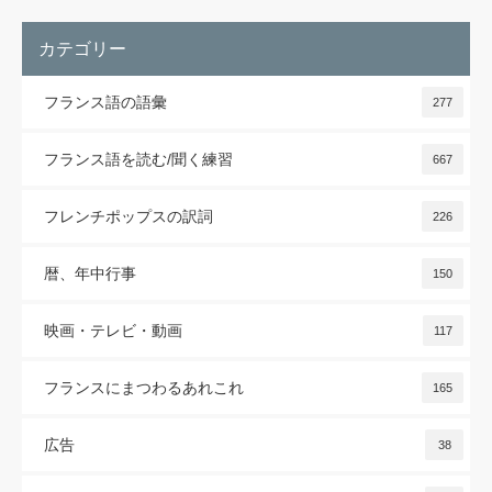
カテゴリー
フランス語の語彙
277
フランス語を読む/聞く練習
667
フレンチポップスの訳詞
226
暦、年中行事
150
映画・テレビ・動画
117
フランスにまつわるあれこれ
165
広告
38