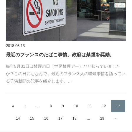
2018.06.13
最近のフランスのたばこ事情。政府は禁煙を奨励。
毎年5月31日は禁煙の日（世界禁煙デー）だと知っていました
か？この日にちなんで、最近のフランス人の喫煙事情を語ってい
る子供新聞の記事を紹介します。…
«
1
…
8
9
10
11
12
13
14
15
16
17
18
…
29
»