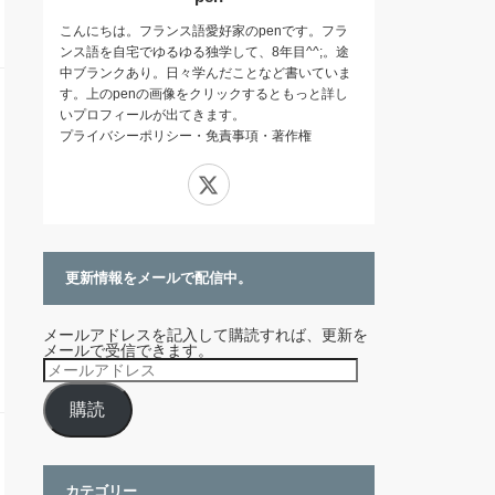
こんにちは。フランス語愛好家のpenです。フラ
ンス語を自宅でゆるゆる独学して、8年目^^;。途
中ブランクあり。日々学んだことなど書いていま
す。上のpenの画像をクリックするともっと詳し
いプロフィールが出てきます。
プライバシーポリシー・免責事項・著作権
X
更新情報をメールで配信中。
メールアドレスを記入して購読すれば、更新を
メールで受信できます。
メ
ー
ル
購読
ア
ド
レ
ス
カテゴリー