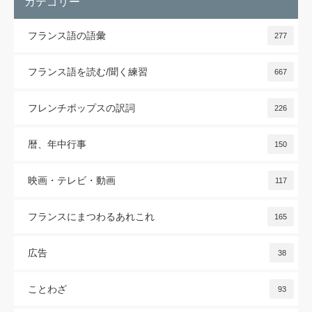
カテゴリー
フランス語の語彙
277
フランス語を読む/聞く練習
667
フレンチポップスの訳詞
226
暦、年中行事
150
映画・テレビ・動画
117
フランスにまつわるあれこれ
165
広告
38
ことわざ
93