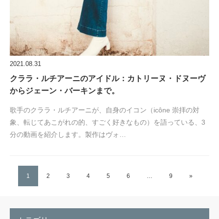
2021.08.31
クララ・ルチアーニのアイドル：カトリーヌ・ドヌーヴ
からジェーン・バーキンまで。
歌手のクララ・ルチアーニが、自身のイコン（icône 崇拝の対
象、転じてあこがれの的、すごく好きなもの）を語っている、3
分の動画を紹介します。製作はヴォ…
1
2
3
4
5
6
…
9
»