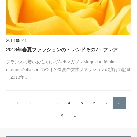
2013.05.23
2013年春夏ファッションのトレンドその7～フレア
フランスの若い女性向けのWebマガジンMagazine féminin -
madmoiZelle.comの今年の春夏の女性ファッションの流行の記事
（2013年…
«
1
…
3
4
5
6
7
8
9
»