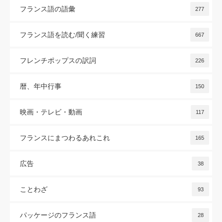
フランス語の語彙
277
フランス語を読む/聞く練習
667
フレンチポップスの訳詞
226
暦、年中行事
150
映画・テレビ・動画
117
フランスにまつわるあれこれ
165
広告
38
ことわざ
93
パッケージのフランス語
28