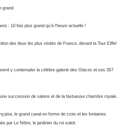
n grand.
s : 10 fois plus grand qu’à l’heure actuelle !
tion des lieux les plus visités de France, devant la Tour Eiffel
nnent y contempler la célèbre galerie des Glaces et ses 357
’une succession de salons et de la fastueuse chambre royale.
ançaise, le grand canal en forme de croix et les fontaines
par Le Nôtre, le jardinier du roi soleil.