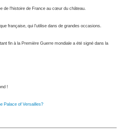
ée de l’histoire de France au cœur du château.
ique française, qui l’utilise dans de grandes occasions.
ant fin à la Première Guerre mondiale a été signé dans la
nd !
the Palace of Versailles?