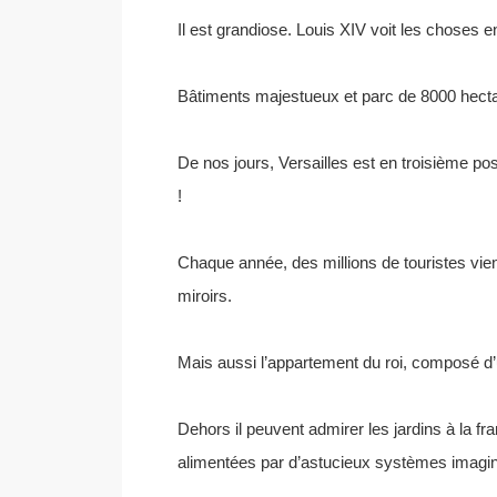
Il est grandiose. Louis XIV voit les choses e
Bâtiments majestueux et parc de 8000 hectare
De nos jours, Versailles est en troisième posi
!
Chaque année, des millions de touristes vie
miroirs.
Mais aussi l’appartement du roi, composé d
Dehors il peuvent admirer les jardins à la fr
alimentées par d’astucieux systèmes imaginés 