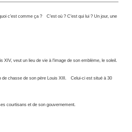
quoi c’est comme ça ? C’est où ? C’est qui lui ? Un jour, une
uis XIV, veut un lieu de vie à l’image de son emblème, le soleil.
lon de chasse de son père Louis XIII. Celui-ci est situé à 30
 ses courtisans et de son gouvernement.