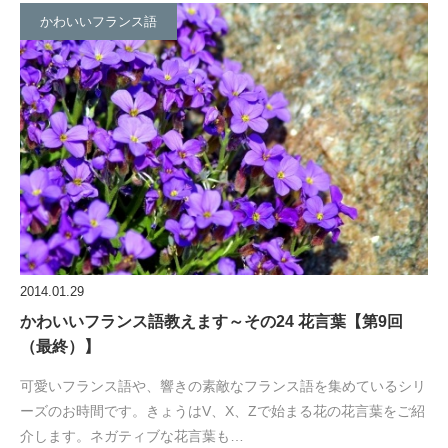
かわいいフランス語
2014.01.29
かわいいフランス語教えます～その24 花言葉【第9回
（最終）】
可愛いフランス語や、響きの素敵なフランス語を集めているシリ
ーズのお時間です。きょうはV、X、Zで始まる花の花言葉をご紹
介します。ネガティブな花言葉も…