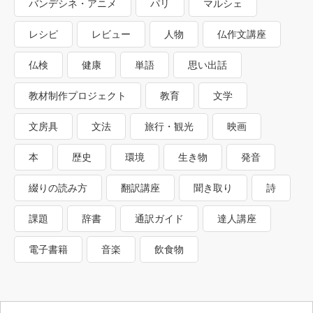
バンデシネ・アニメ
パリ
マルシェ
レシピ
レビュー
人物
仏作文講座
仏検
健康
単語
思い出話
教材制作プロジェクト
教育
文学
文房具
文法
旅行・観光
映画
本
歴史
環境
生き物
発音
綴りの読み方
翻訳講座
聞き取り
詩
課題
辞書
通訳ガイド
達人講座
電子書籍
音楽
飲食物