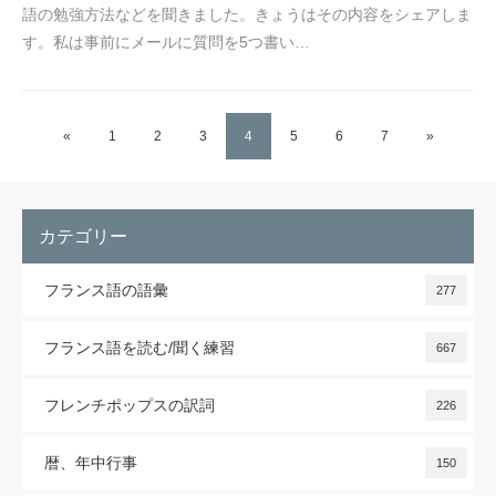
語の勉強方法などを聞きました。きょうはその内容をシェアしま
す。私は事前にメールに質問を5つ書い…
«
1
2
3
4
5
6
7
»
カテゴリー
フランス語の語彙
277
フランス語を読む/聞く練習
667
フレンチポップスの訳詞
226
暦、年中行事
150