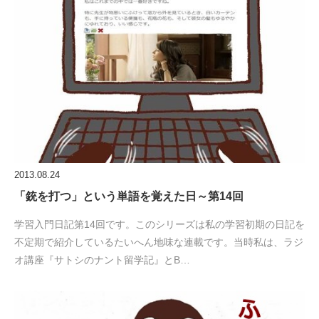
2013.08.24
「銃を打つ」という単語を覚えた日～第14回
学習入門日記第14回です。このシリーズは私の学習初期の日記を
不定期で紹介しているたいへん地味な連載です。当時私は、ラジ
オ講座『サトシのナント留学記』とB…