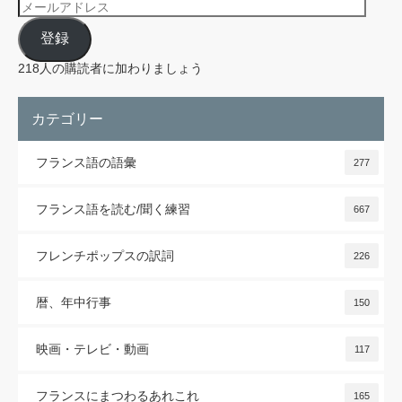
メ
ー
ル
登録
ア
ド
レ
218人の購読者に加わりましょう
ス
カテゴリー
フランス語の語彙
277
フランス語を読む/聞く練習
667
フレンチポップスの訳詞
226
暦、年中行事
150
映画・テレビ・動画
117
フランスにまつわるあれこれ
165