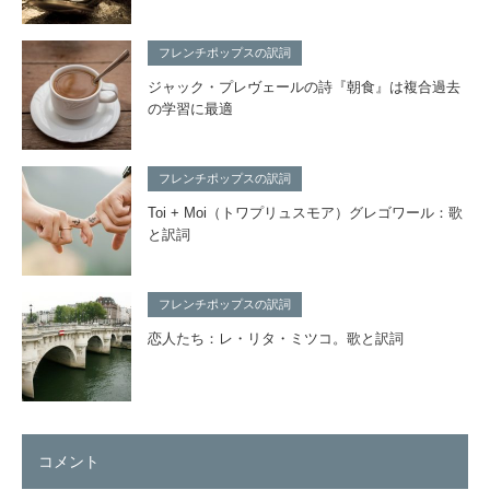
フレンチポップスの訳詞
ジャック・プレヴェールの詩『朝食』は複合過去
の学習に最適
フレンチポップスの訳詞
Toi + Moi（トワプリュスモア）グレゴワール：歌
と訳詞
フレンチポップスの訳詞
恋人たち：レ・リタ・ミツコ。歌と訳詞
コメント