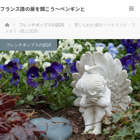
フランス語の扉を開こう～ペンギンと
ホーム
フレンチポップスの訳詞
禁じられた遊び～パトリック・フ
ィオリ（歌と訳詞）
フレンチポップスの訳詞