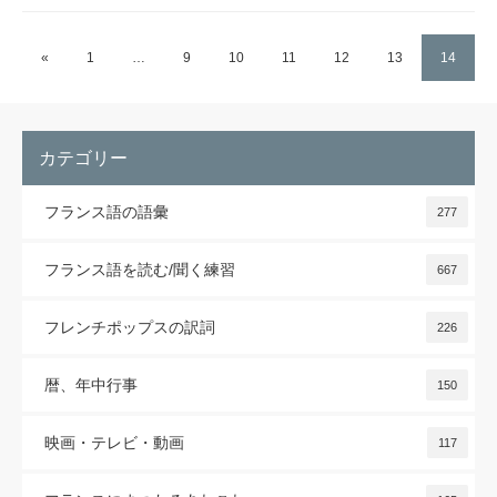
«
1
…
9
10
11
12
13
14
カテゴリー
フランス語の語彙
277
フランス語を読む/聞く練習
667
フレンチポップスの訳詞
226
暦、年中行事
150
映画・テレビ・動画
117