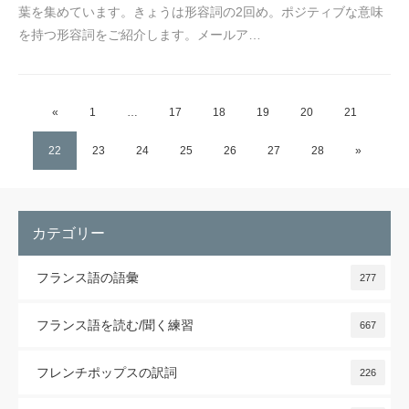
葉を集めています。きょうは形容詞の2回め。ポジティブな意味
を持つ形容詞をご紹介します。メールア…
«
1
…
17
18
19
20
21
22
23
24
25
26
27
28
»
カテゴリー
フランス語の語彙
277
フランス語を読む/聞く練習
667
フレンチポップスの訳詞
226