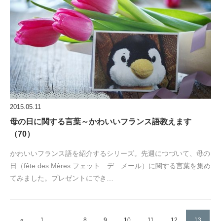
2015.05.11
母の日に関する言葉～かわいいフランス語教えます
（70）
かわいいフランス語を紹介するシリーズ。先週につづいて、母の
日（fête des Mères フェット デ メール）に関する言葉を集め
てみました。プレゼントにでき…
«
1
…
8
9
10
11
12
13