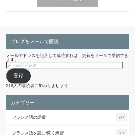
ブログをメールで購読
メールアドレスを記入して購読すれば、更新をメールで受信でき
ます。
メ
ー
ル
登録
ア
ド
レ
218人の購読者に加わりましょう
ス
カテゴリー
フランス語の語彙
277
フランス語を読む/聞く練習
667