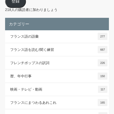
登録
ア
ド
レ
218人の購読者に加わりましょう
ス
カテゴリー
フランス語の語彙
277
フランス語を読む/聞く練習
667
フレンチポップスの訳詞
226
暦、年中行事
150
映画・テレビ・動画
117
フランスにまつわるあれこれ
165