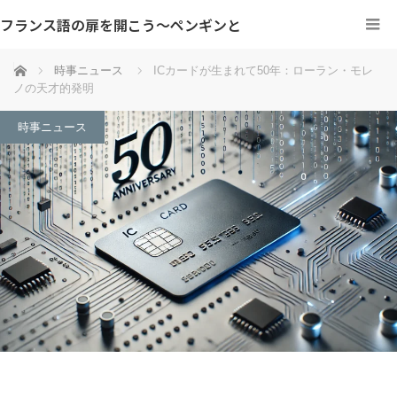
フランス語の扉を開こう～ペンギンと
ホーム
時事ニュース
ICカードが生まれて50年：ローラン・モレ
ノの天才的発明
時事ニュース