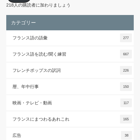
レ
218人の購読者に加わりましょう
ス
カテゴリー
フランス語の語彙
277
フランス語を読む/聞く練習
667
フレンチポップスの訳詞
226
暦、年中行事
150
映画・テレビ・動画
117
フランスにまつわるあれこれ
165
広告
38