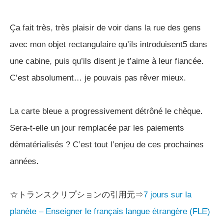
Ça fait très, très plaisir de voir dans la rue des gens
avec mon objet rectangulaire qu’ils introduisent5 dans
une cabine, puis qu’ils disent je t’aime à leur fiancée.
C’est absolument… je pouvais pas rêver mieux.
La carte bleue a progressivement détrôné le chèque.
Sera-t-elle un jour remplacée par les paiements
dématérialisés ? C’est tout l’enjeu de ces prochaines
années.
☆トランスクリプションの引用元⇒
7 jours sur la
planète – Enseigner le français langue étrangère (FLE)