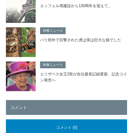
エッフェル塔建設から130周年を迎えて。
時事ニュース
パリ郊外で目撃された虎は実は巨大な猫でした
時事ニュース
エリザベス女王2世が在位最長記録更新、記念コイ
ン発売へ
コメント
コメント (0)