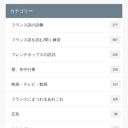
カテゴリー
フランス語の語彙
277
フランス語を読む/聞く練習
667
フレンチポップスの訳詞
226
暦、年中行事
150
映画・テレビ・動画
117
フランスにまつわるあれこれ
165
広告
38