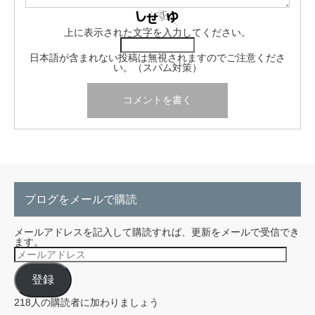
上に表示された文字を入力してください。
日本語が含まれない投稿は無視されますのでご注意くださ
い。（スパム対策）
ブログをメールで購読
メールアドレスを記入して購読すれば、更新をメールで受信でき
ます。
メ
ー
ル
登録
ア
ド
レ
218人の購読者に加わりましょう
ス