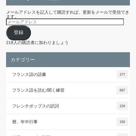
メールアドレスを記入して購読すれば、更新をメールで受信でき
ます。
メ
ー
ル
登録
ア
ド
レ
218人の購読者に加わりましょう
ス
カテゴリー
フランス語の語彙
277
フランス語を読む/聞く練習
667
フレンチポップスの訳詞
226
暦、年中行事
150