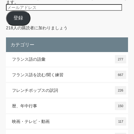
ます。
メ
ー
ル
登録
ア
ド
レ
218人の購読者に加わりましょう
ス
カテゴリー
フランス語の語彙
277
フランス語を読む/聞く練習
667
フレンチポップスの訳詞
226
暦、年中行事
150
映画・テレビ・動画
117