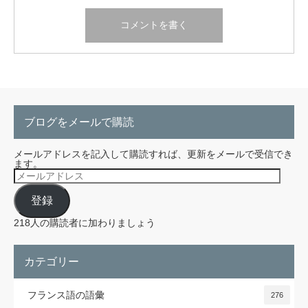
ブログをメールで購読
メールアドレスを記入して購読すれば、更新をメールで受信でき
ます。
メ
ー
ル
登録
ア
ド
レ
218人の購読者に加わりましょう
ス
カテゴリー
フランス語の語彙
276