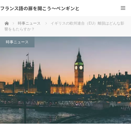
フランス語の扉を開こう～ペンギンと
ホーム
時事ニュース
イギリスの欧州連合（EU）離脱はどんな影
響をもたらすか？
時事ニュース