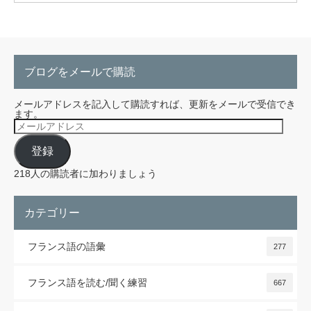
ブログをメールで購読
メールアドレスを記入して購読すれば、更新をメールで受信でき
ます。
メ
ー
ル
登録
ア
ド
レ
218人の購読者に加わりましょう
ス
カテゴリー
フランス語の語彙
277
フランス語を読む/聞く練習
667