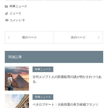
時事ニュース
ニュース
コメント:
0
前のページ
次のページ
関連記事
時事ニュース
古代エジプト人の防腐処理の謎が明かされつつあ
る。
時事ニュース
ペネロプゲート：大統領選の有力候補フランソ