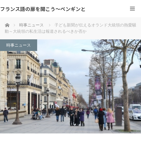
フランス語の扉を開こう～ペンギンと
ホーム
時事ニュース
子ども新聞が伝えるオランド大統領の熱愛騒
動～大統領の私生活は報道されるべきか否か
時事ニュース