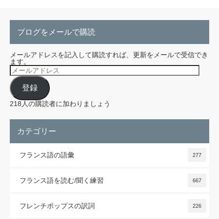
ブログをメールで購読
メールアドレスを記入して購読すれば、更新をメールで受信でき
ます。
メ
ー
ル
登録
ア
ド
レ
218人の購読者に加わりましょう
ス
カテゴリー
フランス語の語彙
277
フランス語を読む/聞く練習
667
フレンチポップスの訳詞
226