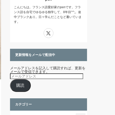
こんにちは。フランス語愛好家のpenです。フラ
ンス語を自宅でゆるゆる独学して、8年目^^;。途
中ブランクあり。日々学んだことなど書いていま
す。
X
更新情報をメールで配信中
メールアドレスを記入して購読すれば、更新を
メールで受信できます。
メ
ー
ル
購読
ア
ド
レ
ス
カテゴリー