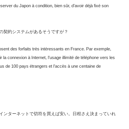
réserver du Japon à condition, bien sûr, d’avoir déjà fixé son
の契約システムがあるそうですが？
osent des forfaits très intéressants en France. Par exemple,
 la connexion à Internet, l’usage illimité de téléphone vers les
us de 100 pays étrangers et l’accès à une centaine de
インターネットで切符を買えば安い。日程さえ決まっていれ