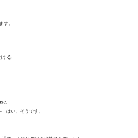
ます。
受ける
nse.
– はい、そうです。