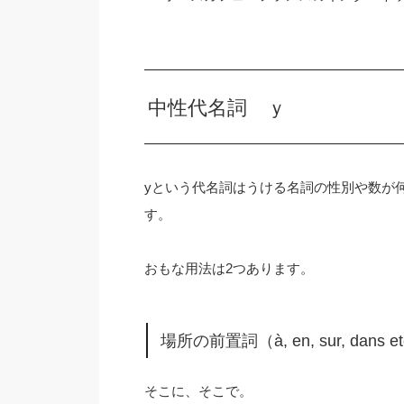
中性代名詞 ｙ
yという代名詞はうける名詞の性別や数が
す。
おもな用法は2つあります。
場所の前置詞（à, en, sur, dans
そこに、そこで。