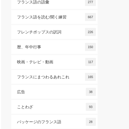
フランス語の語彙
277
フランス語を読む/聞く練習
667
フレンチポップスの訳詞
226
暦、年中行事
150
映画・テレビ・動画
117
フランスにまつわるあれこれ
165
広告
38
ことわざ
93
パッケージのフランス語
28