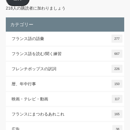
ド
レ
218人の購読者に加わりましょう
ス
カテゴリー
フランス語の語彙
277
フランス語を読む/聞く練習
667
フレンチポップスの訳詞
226
暦、年中行事
150
映画・テレビ・動画
117
フランスにまつわるあれこれ
165
広告
38