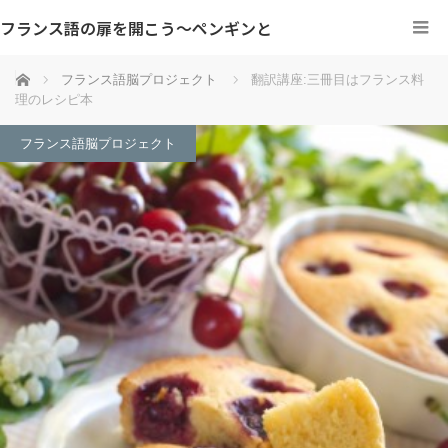
フランス語の扉を開こう～ペンギンと
ホーム
フランス語脳プロジェクト
翻訳講座:三冊目はフランス料
理のレシピ本
フランス語脳プロジェクト