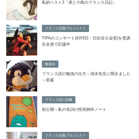
私的ベスト3「虎と小鳥のフランス日記」
フランス語脳プロジェクト
TIPAのコンサート(8月8日・日比谷公会堂)を受講
生全員で応援中
勉強法
フランス語の勉強の仕方～清水先生に聞きました
～前篇
フランス語の語彙
初公開～私の名詞の性別例外ノート
フランス語脳プロジェクト