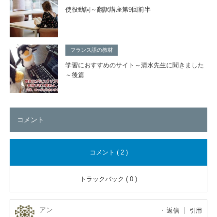
使役動詞～翻訳講座第9回前半
フランス語の教材
学習におすすめのサイト～清水先生に聞きました
～後篇
コメント
コメント ( 2 )
トラックバック ( 0 )
アン
返信
引用