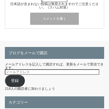
日本語が含まれない投稿は無視されますのでご注意くださ
い。（スパム対策）
ブログをメールで購読
メールアドレスを記入して購読すれば、更新をメールで受信でき
ます。
メ
ー
ル
登録
ア
ド
レ
218人の購読者に加わりましょう
ス
カテゴリー