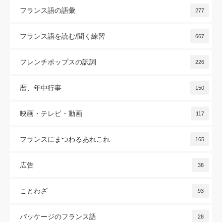
フランス語の語彙
277
フランス語を読む/聞く練習
667
フレンチポップスの訳詞
226
暦、年中行事
150
映画・テレビ・動画
117
フランスにまつわるあれこれ
165
広告
38
ことわざ
93
パッケージのフランス語
28