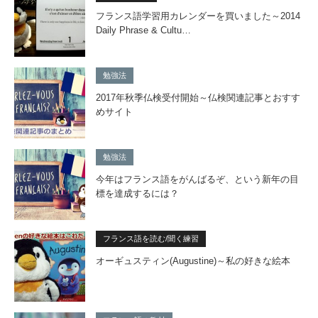
フランス語学習用カレンダーを買いました～2014
Daily Phrase & Cultu…
勉強法
2017年秋季仏検受付開始～仏検関連記事とおすす
めサイト
勉強法
今年はフランス語をがんばるぞ、という新年の目
標を達成するには？
フランス語を読む/聞く練習
オーギュスティン(Augustine)～私の好きな絵本