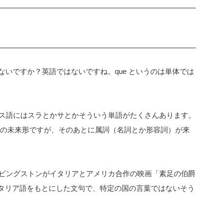
えたことないですか？英語ではないですね。que というのは単体では
ス語にはスラとかサとかそういう単語がたくさんあります。
êtreの未来形ですが、そのあとに属詞（名詞とか形容詞）が来
ビングストンがイタリアとアメリカ合作の映画「素足の伯爵
”というイタリア語をもとにした文句で、特定の国の言葉ではないそう