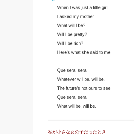
When I was just a little girl
I asked my mother
What will I be?
Will I be pretty?
Will I be rich?
Here’s what she said to me:
Que sera, sera.
Whatever will be, will be.
The future’s not ours to see.
Que sera, sera.
What will be, will be.
私が小さな女の子だったとき