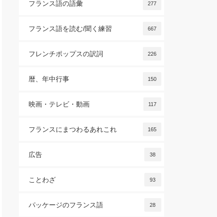
フランス語の語彙
277
フランス語を読む/聞く練習
667
フレンチポップスの訳詞
226
暦、年中行事
150
映画・テレビ・動画
117
フランスにまつわるあれこれ
165
広告
38
ことわざ
93
パッケージのフランス語
28