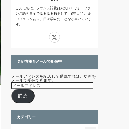
こんにちは。フランス語愛好家のpenです。フラ
ンス語を自宅でゆるゆる独学して、8年目^^;。途
中ブランクあり。日々学んだことなど書いていま
す。
X
更新情報をメールで配信中
メールアドレスを記入して購読すれば、更新を
メールで受信できます。
メ
ー
ル
購読
ア
ド
レ
ス
カテゴリー