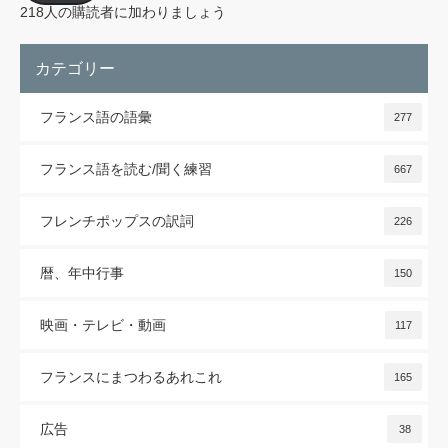
レ
218人の購読者に加わりましょう
ス
カテゴリー
フランス語の語彙
277
フランス語を読む/聞く練習
667
フレンチポップスの訳詞
226
暦、年中行事
150
映画・テレビ・動画
117
フランスにまつわるあれこれ
165
広告
38