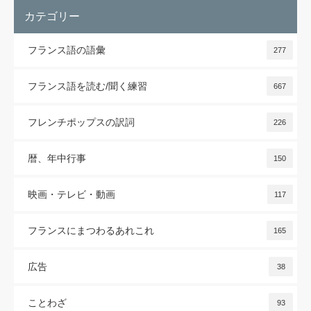
カテゴリー
フランス語の語彙
277
フランス語を読む/聞く練習
667
フレンチポップスの訳詞
226
暦、年中行事
150
映画・テレビ・動画
117
フランスにまつわるあれこれ
165
広告
38
ことわざ
93