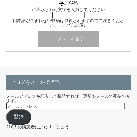
上に表示された文字を入力してください。
日本語が含まれない投稿は無視されますのでご注意くださ
い。（スパム対策）
ブログをメールで購読
メールアドレスを記入して購読すれば、更新をメールで受信でき
ます。
メ
ー
ル
登録
ア
ド
レ
218人の購読者に加わりましょう
ス