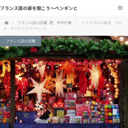
フランス語の扉を開こう～ペンギンと
ホーム
フランス語の語彙
,
暦、年中行事
クリスマスの単語 その
4 クリスマスマーケット
フランス語の語彙