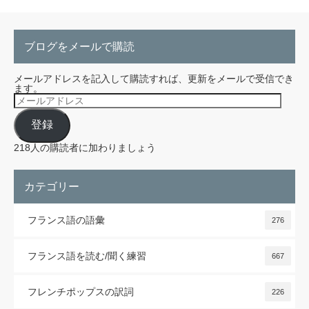
ブログをメールで購読
メールアドレスを記入して購読すれば、更新をメールで受信でき
ます。
メ
ー
ル
登録
ア
ド
レ
218人の購読者に加わりましょう
ス
カテゴリー
フランス語の語彙
276
フランス語を読む/聞く練習
667
フレンチポップスの訳詞
226