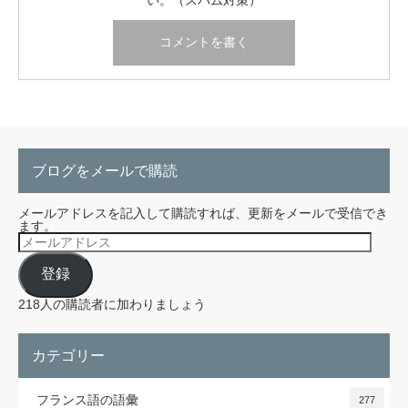
ブログをメールで購読
メールアドレスを記入して購読すれば、更新をメールで受信でき
ます。
メ
ー
ル
登録
ア
ド
レ
218人の購読者に加わりましょう
ス
カテゴリー
フランス語の語彙
277