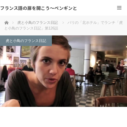
フランス語の扉を開こう～ペンギンと
ホーム
虎と小鳥のフランス日記
パリの「北ホテル」でランチ「虎
と小鳥のフランス日記」第126話
虎と小鳥のフランス日記