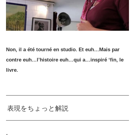
Non, il a été tourné en studio. Et euh…Mais par
contre euh…l’histoire euh…qui a…inspiré ‘fin, le
livre.
表現をちょっと解説