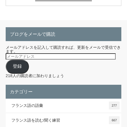
ブログをメールで購読
メールアドレスを記入して購読すれば、更新をメールで受信でき
ます。
メ
ー
ル
登録
ア
ド
レ
218人の購読者に加わりましょう
ス
カテゴリー
フランス語の語彙
277
フランス語を読む/聞く練習
667