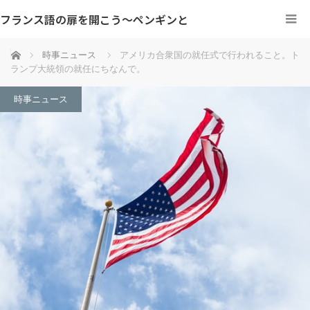
フランス語の扉を開こう～ペンギンと
ホーム
時事ニュース
アメリカ合衆国の就任式で行われること。ト
ランプ大統領の就任にちなんで。
時事ニュース