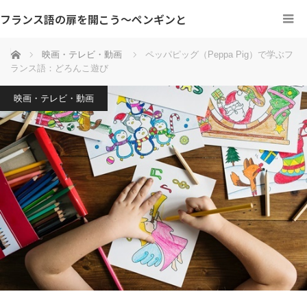
フランス語の扉を開こう～ペンギンと
ホーム
映画・テレビ・動画
ペッパピッグ（Peppa Pig）で学ぶフ
ランス語：どろんこ遊び
映画・テレビ・動画