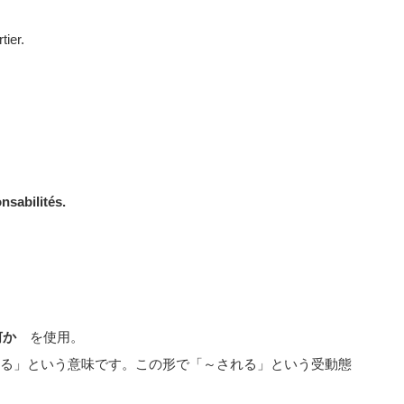
ier.
nsabilités.
 何か
を使用。
…を…される」という意味です。この形で「～される」という受動態