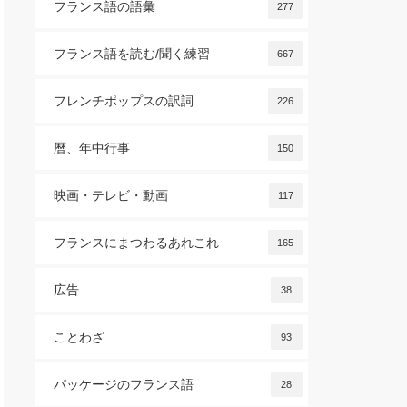
フランス語の語彙
277
フランス語を読む/聞く練習
667
フレンチポップスの訳詞
226
暦、年中行事
150
映画・テレビ・動画
117
フランスにまつわるあれこれ
165
広告
38
ことわざ
93
パッケージのフランス語
28