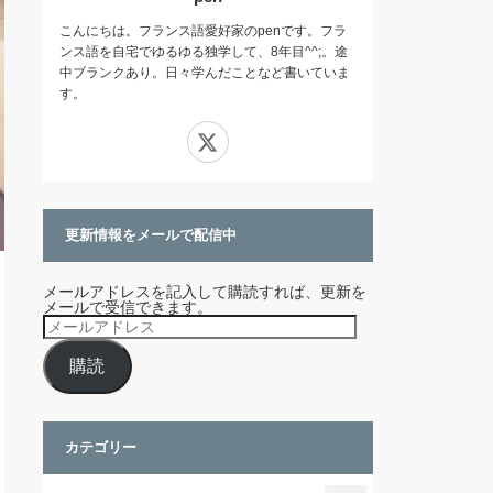
こんにちは。フランス語愛好家のpenです。フラ
ンス語を自宅でゆるゆる独学して、8年目^^;。途
中ブランクあり。日々学んだことなど書いていま
す。
X
更新情報をメールで配信中
メールアドレスを記入して購読すれば、更新を
メールで受信できます。
メ
ー
ル
購読
ア
ド
レ
ス
カテゴリー