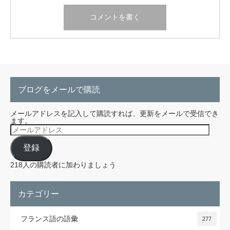
ブログをメールで購読
メールアドレスを記入して購読すれば、更新をメールで受信でき
ます。
メ
ー
ル
登録
ア
ド
レ
218人の購読者に加わりましょう
ス
カテゴリー
フランス語の語彙
277