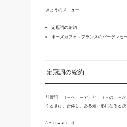
きょうのメニュー
定冠詞の縮約
ポーズカフェ～フランスのバーゲンセ
定冠詞の縮約
前置詞 （～へ、～で）と （～の、～から）
くときは、合体し、ある短い形になると決
à + le → au オ