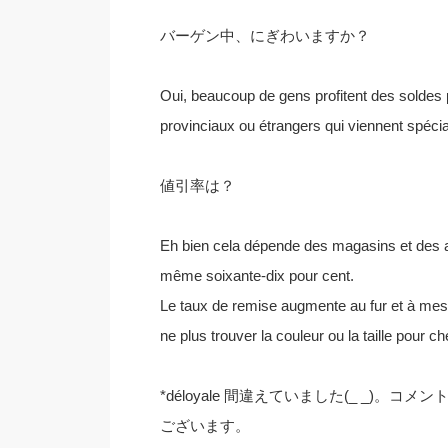
バーゲン中、にぎわいますか？
Oui, beaucoup de gens profitent des soldes 
provinciaux ou étrangers qui viennent spécia
値引率は？
Eh bien cela dépende des magasins et des ar
même soixante-dix pour cent.
Le taux de remise augmente au fur et à mesu
ne plus trouver la couleur ou la taille pour ch
*déloyale 間違えていました(_ _)。コ
ございます。