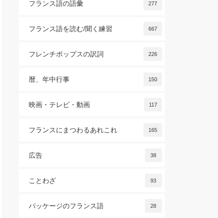
フランス語の語彙
277
フランス語を読む/聞く練習
667
フレンチポップスの訳詞
226
暦、年中行事
150
映画・テレビ・動画
117
フランスにまつわるあれこれ
165
広告
38
ことわざ
93
パッケージのフランス語
28