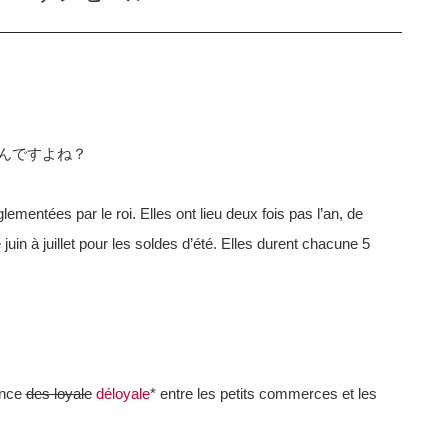
んですよね？
ementées par le roi. Elles ont lieu deux fois pas l’an, de
e juin à juillet pour les soldes d’été. Elles durent chacune 5
ence
des loyale
déloyale
* entre les petits commerces et les