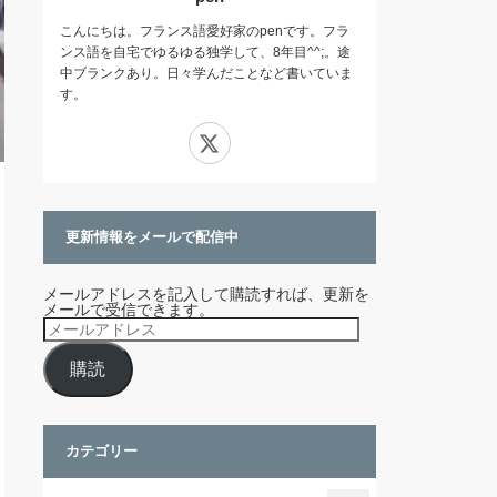
こんにちは。フランス語愛好家のpenです。フラ
ンス語を自宅でゆるゆる独学して、8年目^^;。途
中ブランクあり。日々学んだことなど書いていま
す。
X
更新情報をメールで配信中
メールアドレスを記入して購読すれば、更新を
メールで受信できます。
メ
ー
ル
購読
ア
ド
レ
ス
カテゴリー