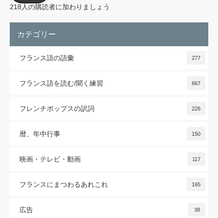
レ
218人の購読者に加わりましょう
ス
カテゴリー
フランス語の語彙
277
フランス語を読む/聞く練習
667
フレンチポップスの訳詞
226
暦、年中行事
150
映画・テレビ・動画
117
フランスにまつわるあれこれ
165
広告
38