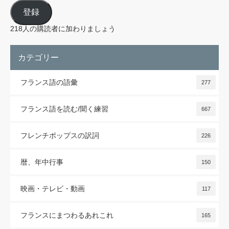
ル
登録
ア
ド
レ
218人の購読者に加わりましょう
ス
カテゴリー
フランス語の語彙
277
フランス語を読む/聞く練習
667
フレンチポップスの訳詞
226
暦、年中行事
150
映画・テレビ・動画
117
フランスにまつわるあれこれ
165