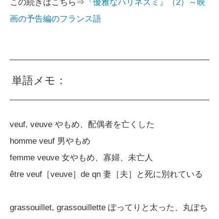
この続きはこちら⇒
『優雅なハリネズミ』（2）～映
画の予告編のフランス語
単語メモ：
veuf, veuve やもめ、配偶者を亡くした
homme veuf 男やもめ
femme veuve 女やもめ、寡婦、未亡人
être veuf［veuve］de qn 妻［夫］と死に別れている
grassouillet, grassouillette ぽってりと太った、丸ぽち