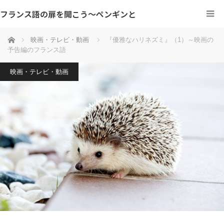
フランス語の扉を開こう～ペンギンと
ホーム
映画・テレビ・動画
『優雅なハリネズミ』（1）～映画の
予告編のフランス語
映画・テレビ・動画