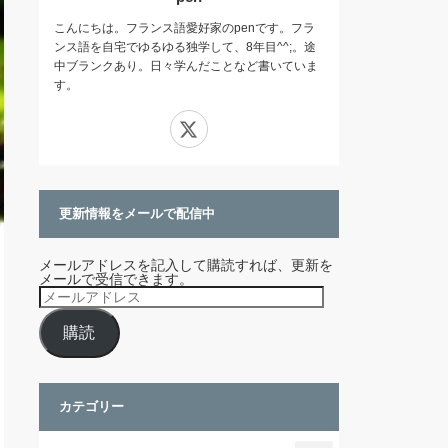
こんにちは。フランス語愛好家のpenです。フラ
ンス語を自宅でゆるゆる独学して、8年目^^;。途
中ブランクあり。日々学んだことなど書いていま
す。
X
更新情報をメールで配信中
メールアドレスを記入して購読すれば、更新を
メールで受信できます。
メ
ー
ル
購読
ア
ド
レ
ス
カテゴリー