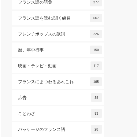
フランス語の語彙
277
フランス語を読む/聞く練習
667
フレンチポップスの訳詞
226
暦、年中行事
150
映画・テレビ・動画
117
フランスにまつわるあれこれ
165
広告
38
ことわざ
93
パッケージのフランス語
28