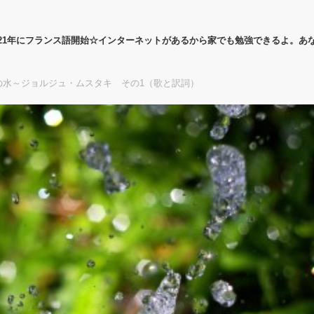
21年にフランス語開始☆インターネットがあるから家でも勉強できるよ。あ
の水～ジョルジュ・ムスタキ その1（歌と訳詞）