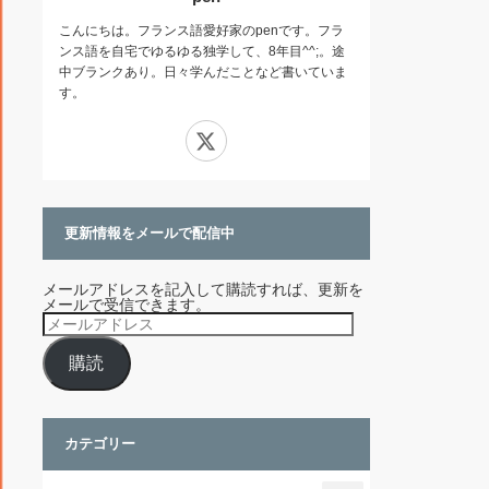
こんにちは。フランス語愛好家のpenです。フラ
ンス語を自宅でゆるゆる独学して、8年目^^;。途
中ブランクあり。日々学んだことなど書いていま
す。
X
更新情報をメールで配信中
メールアドレスを記入して購読すれば、更新を
メールで受信できます。
メ
ー
ル
購読
ア
ド
レ
ス
カテゴリー