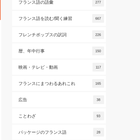
フランス語の語彙
277
フランス語を読む/聞く練習
667
フレンチポップスの訳詞
226
暦、年中行事
150
映画・テレビ・動画
117
フランスにまつわるあれこれ
165
広告
38
ことわざ
93
パッケージのフランス語
28