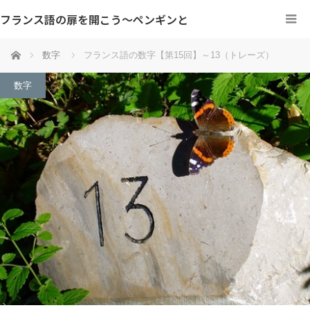
フランス語の扉を開こう～ペンギンと
ホーム
数字
フランス語の数字【第15回】～13（トレーズ）
数字