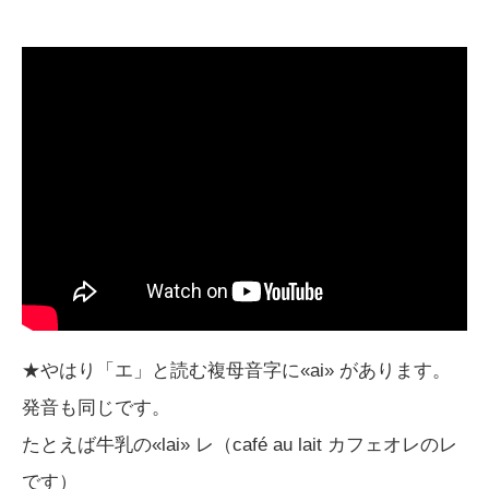
★やはり「エ」と読む複母音字に«ai» があります。
発音も同じです。
たとえば牛乳の«lai» レ（café au lait カフェオレのレ
です）