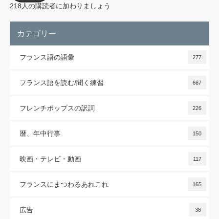
レ
218人の購読者に加わりましょう
ス
カテゴリー
フランス語の語彙
277
フランス語を読む/聞く練習
667
フレンチポップスの訳詞
226
暦、年中行事
150
映画・テレビ・動画
117
フランスにまつわるあれこれ
165
広告
38