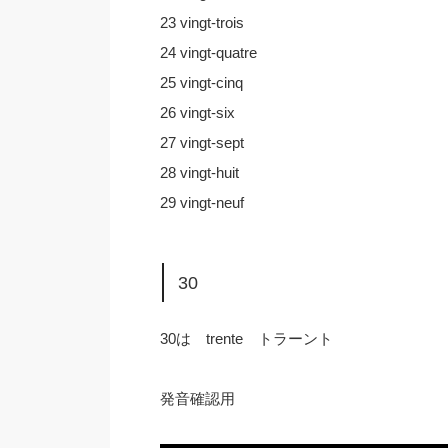
23 vingt-trois
24 vingt-quatre
25 vingt-cinq
26 vingt-six
27 vingt-sept
28 vingt-huit
29 vingt-neuf
30
30は trente トラーント
発音確認用