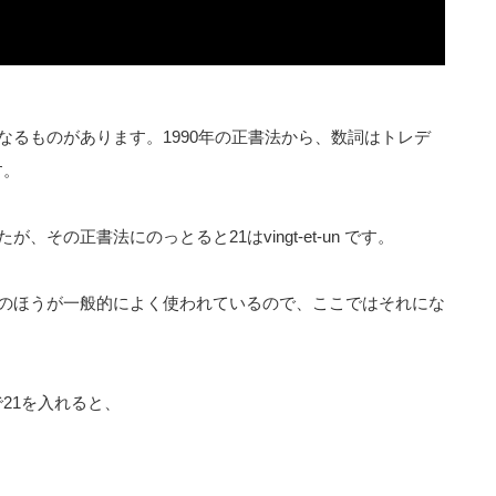
るものがあります。1990年の正書法から、数詞はトレデ
す。
でしたが、その正書法にのっとると21はvingt-et-un です。
のほうが一般的によく使われているので、ここではそれにな
ueur で21を入れると、