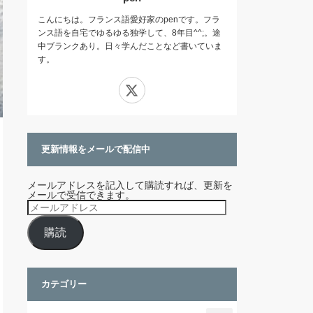
こんにちは。フランス語愛好家のpenです。フラ
ンス語を自宅でゆるゆる独学して、8年目^^;。途
中ブランクあり。日々学んだことなど書いていま
す。
X
更新情報をメールで配信中
メールアドレスを記入して購読すれば、更新を
メールで受信できます。
メ
ー
ル
購読
ア
ド
レ
ス
カテゴリー