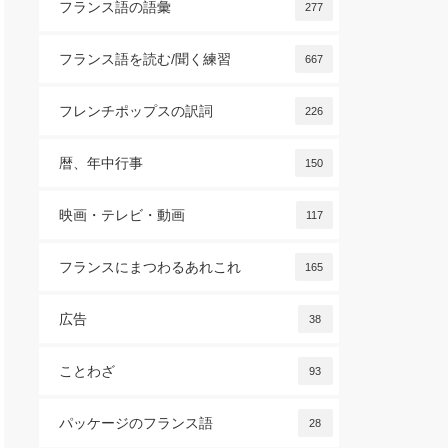
フランス語の語彙
277
フランス語を読む/聞く練習
667
フレンチポップスの訳詞
226
暦、年中行事
150
映画・テレビ・動画
117
フランスにまつわるあれこれ
165
広告
38
ことわざ
93
パッケージのフランス語
28