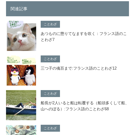
関連記事
ことわざ
あつものに懲りてなますを吹く：フランス語のこ
とわざ7
ことわざ
三つ子の魂百まで:フランス語のことわざ12
ことわざ
船長が2人いると船は転覆する（船頭多くして船、
山へのぼる）:フランス語のことわざ68
ことわざ