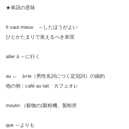
★単語の意味
Il vaut mieux ～したほうがよい
ひとかたまりで覚えるべき表現
aller à ～に行く
au ← à+le（男性名詞につく定冠詞）の縮約
他の例：café au lait カフェオレ
moulin （穀物の)製粉機、製粉所
que ～よりも