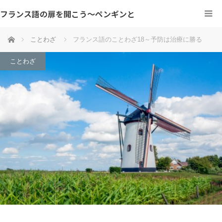
フランス語の扉を開こう～ペンギンと
ホーム
ことわざ
フランス語のことわざ18～予防は治療に勝る
ことわざ