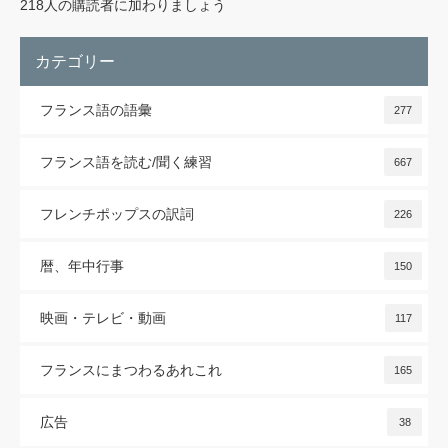
レ
218人の購読者に加わりましょう
ス
カテゴリー
フランス語の語彙
277
フランス語を読む/聞く練習
667
フレンチポップスの訳詞
226
暦、年中行事
150
映画・テレビ・動画
117
フランスにまつわるあれこれ
165
広告
38