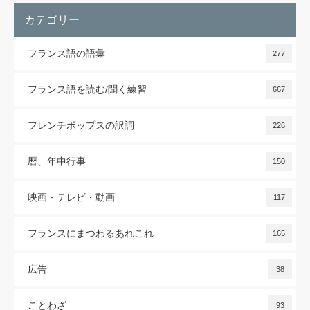
カテゴリー
フランス語の語彙
277
フランス語を読む/聞く練習
667
フレンチポップスの訳詞
226
暦、年中行事
150
映画・テレビ・動画
117
フランスにまつわるあれこれ
165
広告
38
ことわざ
93