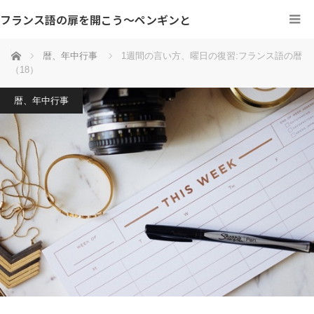
フランス語の扉を開こう～ペンギンと
ホーム
暦、年中行事
1週間の言い方、曜日の復習:フランス語の暦
（18）
暦、年中行事