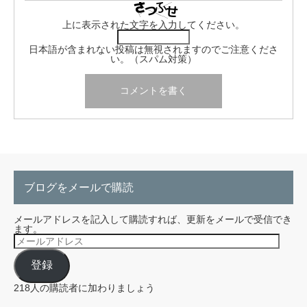
上に表示された文字を入力してください。
日本語が含まれない投稿は無視されますのでご注意くださ
い。（スパム対策）
ブログをメールで購読
メールアドレスを記入して購読すれば、更新をメールで受信でき
ます。
メ
ー
ル
登録
ア
ド
レ
218人の購読者に加わりましょう
ス