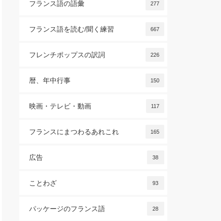
フランス語の語彙
277
フランス語を読む/聞く練習
667
フレンチポップスの訳詞
226
暦、年中行事
150
映画・テレビ・動画
117
フランスにまつわるあれこれ
165
広告
38
ことわざ
93
パッケージのフランス語
28