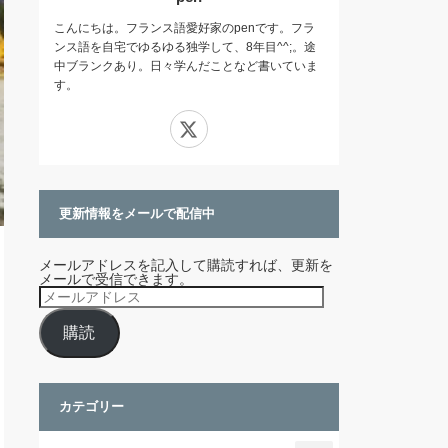
こんにちは。フランス語愛好家のpenです。フラ
ンス語を自宅でゆるゆる独学して、8年目^^;。途
中ブランクあり。日々学んだことなど書いていま
す。
X
更新情報をメールで配信中
メールアドレスを記入して購読すれば、更新を
メールで受信できます。
メ
ー
ル
購読
ア
ド
レ
ス
カテゴリー