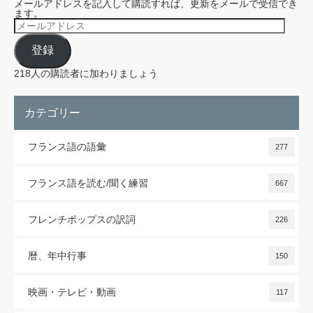
メールアドレスを記入して購読すれば、更新をメールで受信でき
ます。
メ
ー
ル
登録
ア
ド
レ
218人の購読者に加わりましょう
ス
カテゴリー
フランス語の語彙
277
フランス語を読む/聞く練習
667
フレンチポップスの訳詞
226
暦、年中行事
150
映画・テレビ・動画
117