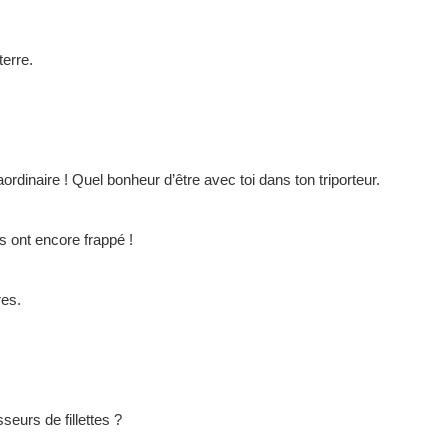
terre.
rdinaire ! Quel bonheur d’être avec toi dans ton triporteur.
s ont encore frappé !
es.
eurs de fillettes ?