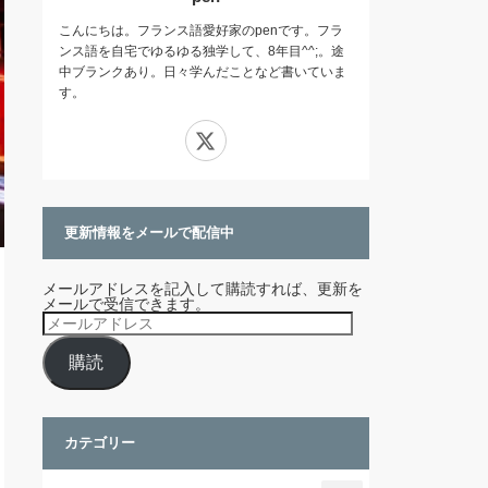
こんにちは。フランス語愛好家のpenです。フラ
ンス語を自宅でゆるゆる独学して、8年目^^;。途
中ブランクあり。日々学んだことなど書いていま
す。
X
更新情報をメールで配信中
メールアドレスを記入して購読すれば、更新を
メールで受信できます。
メ
ー
ル
購読
ア
ド
レ
ス
カテゴリー