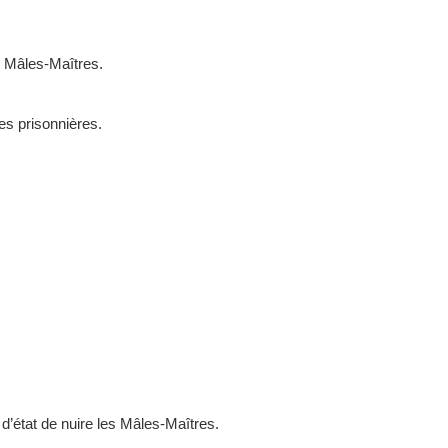
s Mâles-Maîtres.
es prisonnières.
’état de nuire les Mâles-Maîtres.