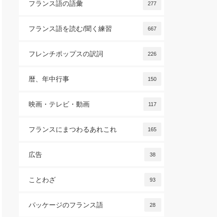
フランス語の語彙
277
フランス語を読む/聞く練習
667
フレンチポップスの訳詞
226
暦、年中行事
150
映画・テレビ・動画
117
フランスにまつわるあれこれ
165
広告
38
ことわざ
93
パッケージのフランス語
28