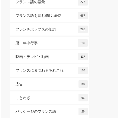
フランス語の語彙
277
フランス語を読む/聞く練習
667
フレンチポップスの訳詞
226
暦、年中行事
150
映画・テレビ・動画
117
フランスにまつわるあれこれ
165
広告
38
ことわざ
93
パッケージのフランス語
28