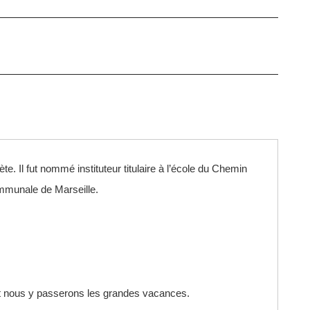
e. Il fut nommé instituteur titulaire à l’école du Chemin
mmunale de Marseille.
e et nous y passerons les grandes vacances.