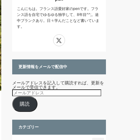
こんにちは。フランス語愛好家のpenです。フラ
ンス語を自宅でゆるゆる独学して、8年目^^;。途
中ブランクあり。日々学んだことなど書いていま
す。
X
更新情報をメールで配信中
メールアドレスを記入して購読すれば、更新を
メールで受信できます。
メ
ー
ル
購読
ア
ド
レ
ス
カテゴリー