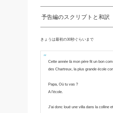
予告編のスクリプトと和訳
きょうは最初の30秒ぐらいまで
Cette année là mon père fit un bon comèt
des Chartreux, la plus grande école co
Papa, Où tu vas ?
A l’école.
J’ai donc loué une villa dans la collin