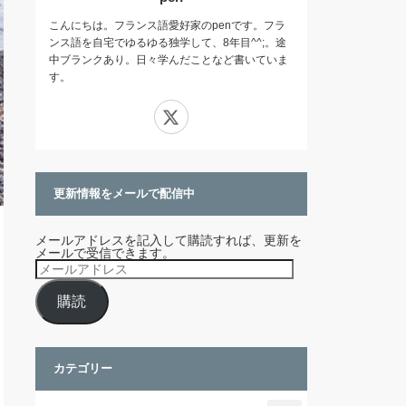
こんにちは。フランス語愛好家のpenです。フラ
ンス語を自宅でゆるゆる独学して、8年目^^;。途
中ブランクあり。日々学んだことなど書いていま
す。
X
更新情報をメールで配信中
メールアドレスを記入して購読すれば、更新を
メールで受信できます。
メ
ー
ル
購読
ア
ド
レ
ス
カテゴリー