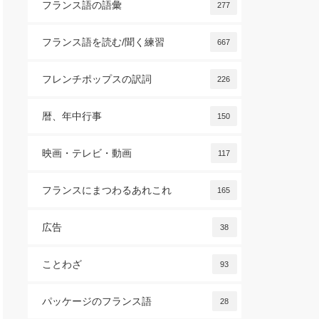
フランス語の語彙
277
フランス語を読む/聞く練習
667
フレンチポップスの訳詞
226
暦、年中行事
150
映画・テレビ・動画
117
フランスにまつわるあれこれ
165
広告
38
ことわざ
93
パッケージのフランス語
28