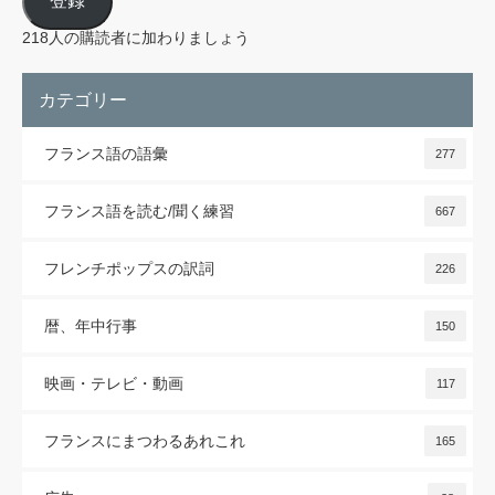
登録
ア
ド
レ
218人の購読者に加わりましょう
ス
カテゴリー
フランス語の語彙
277
フランス語を読む/聞く練習
667
フレンチポップスの訳詞
226
暦、年中行事
150
映画・テレビ・動画
117
フランスにまつわるあれこれ
165