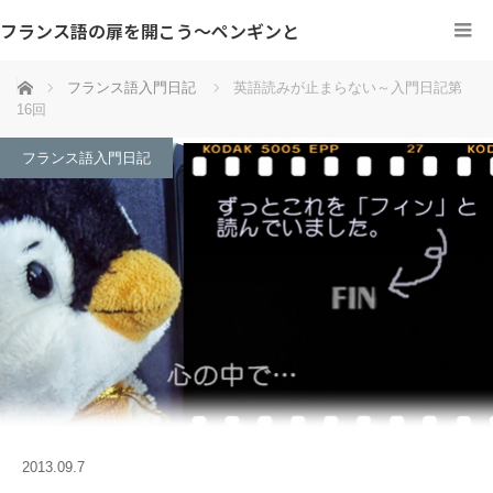
フランス語の扉を開こう～ペンギンと
ホーム
フランス語入門日記
英語読みが止まらない～入門日記第
16回
フランス語入門日記
2013.09.7