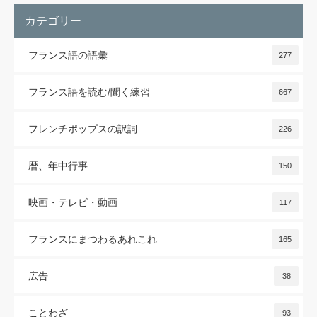
カテゴリー
フランス語の語彙
277
フランス語を読む/聞く練習
667
フレンチポップスの訳詞
226
暦、年中行事
150
映画・テレビ・動画
117
フランスにまつわるあれこれ
165
広告
38
ことわざ
93