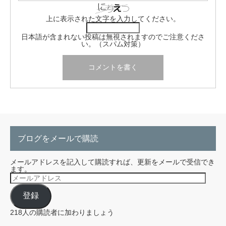
上に表示された文字を入力してください。
日本語が含まれない投稿は無視されますのでご注意くださ
い。（スパム対策）
ブログをメールで購読
メールアドレスを記入して購読すれば、更新をメールで受信でき
ます。
メ
ー
ル
登録
ア
ド
レ
218人の購読者に加わりましょう
ス