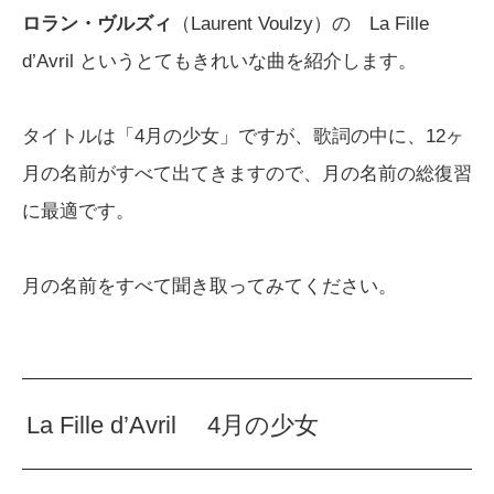
ロラン・ヴルズィ
（Laurent Voulzy）の La Fille
d’Avril というとてもきれいな曲を紹介します。
タイトルは「4月の少女」ですが、歌詞の中に、12ヶ
月の名前がすべて出てきますので、月の名前の総復習
に最適です。
月の名前をすべて聞き取ってみてください。
La Fille d’Avril 4月の少女