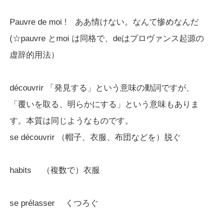
Pauvre de moi ! ああ情けない。なんて惨めなんだ
(☆pauvre とmoi は同格で、deはプロヴァンス起源の
虚辞的用法）
découvrir 「発見する」という意味の動詞ですが、
「覆いを取る、明らかにする」という意味もありま
す。本質は同じようなものです。
se découvrir （帽子、衣服、布団などを）脱ぐ
habits （複数で）衣服
se prélasser くつろぐ