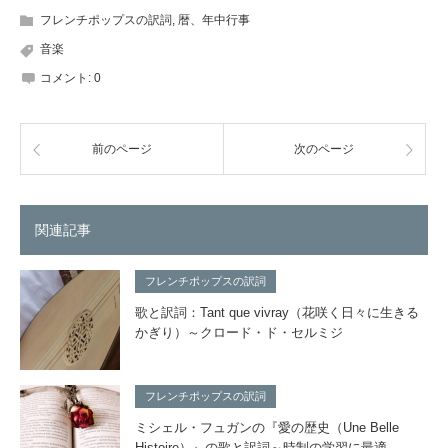
フレンチポップスの訳詞
,
暦、年中行事
音楽
コメント:
0
前のページ
次のページ
関連記事
フレンチポップスの訳詞
歌と訳詞：Tant que vivray（花咲く日々に生きる
かぎり）～クロード・ド・セルミジ
フレンチポップスの訳詞
ミシェル・フュガンの『愛の歴史（Une Belle
Histoire）』の歌と訳詞～時制の学習に最適…