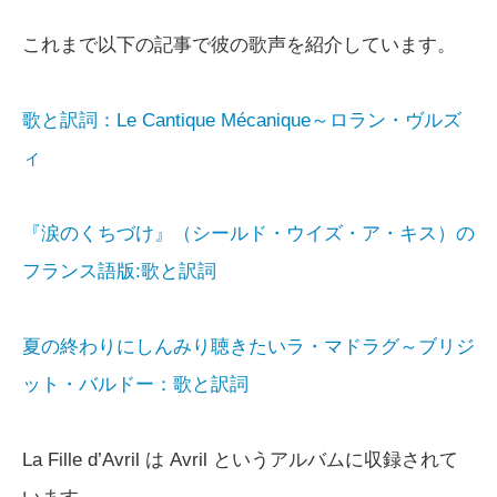
これまで以下の記事で彼の歌声を紹介しています。
歌と訳詞：Le Cantique Mécanique～ロラン・ヴルズ
ィ
『涙のくちづけ』（シールド・ウイズ・ア・キス）の
フランス語版:歌と訳詞
夏の終わりにしんみり聴きたいラ・マドラグ～ブリジ
ット・バルドー：歌と訳詞
La Fille d’Avril は Avril というアルバムに収録されて