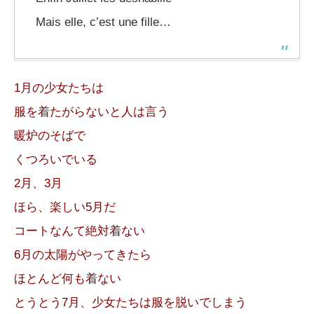
Mais elle, c’est une fille…
1月の少女たちは
服を着たがらないと人は言う
暖炉のそばで
くつろいでいる
2月、3月
ほら、楽しい5月だ
コートなんて絶対着ない
6月の太陽がやってきたら
ほとんど何も着ない
とうとう7月、少女たちは服を脱いでしまう