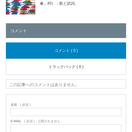
傘」#3）：歌と訳詞。
コメント
コメント ( 0 )
トラックバック ( 0 )
この記事へのコメントはありません。
名前
( 必須 )
E-MAIL
( 必須 ) - 公開されません -