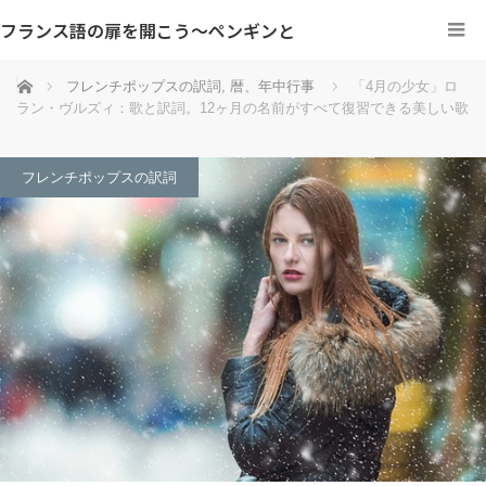
フランス語の扉を開こう～ペンギンと
ホーム
フレンチポップスの訳詞
,
暦、年中行事
「4月の少女」ロ
ラン・ヴルズィ：歌と訳詞。12ヶ月の名前がすべて復習できる美しい歌
フレンチポップスの訳詞