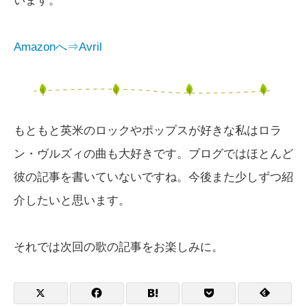
います。
Amazonへ⇒Avril
もともと英米のロックやポップスが好きな私はロラ
ン・ヴルズィの曲も大好きです。ブログではほとんど
彼の記事を書いていないですね。今後また少しずつ紹
介したいと思います。
それでは次回の歌の記事をお楽しみに。