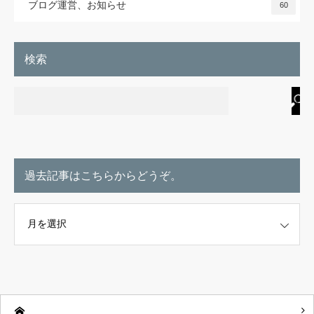
ブログ運営、お知らせ
60
検索
過去記事はこちらからどうぞ。
こちらからどうぞ。