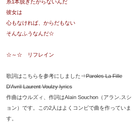
糸1本脱ぎたがらないんだ
彼女は
心もなければ、からだもない
そんなふうなんだ☆
☆～☆ リフレイン
歌詞はこちらを参考にしました⇒
Paroles La Fille
D'Avril Laurent Voulzy lyrics
作曲はウルズィ、作詞はAlain Souchon（アラン.スシ
ョン）です。この2人はよくコンビで曲を作っていま
す。