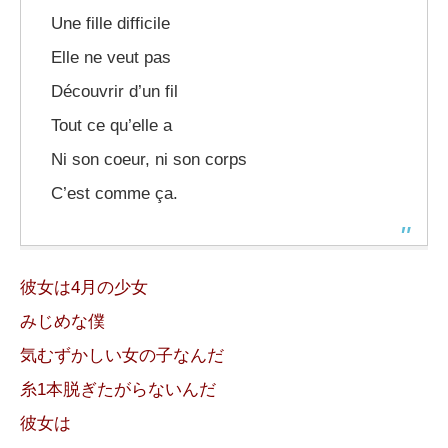
Une fille difficile
Elle ne veut pas
Découvrir d’un fil
Tout ce qu’elle a
Ni son coeur, ni son corps
C’est comme ça.
彼女は4月の少女
みじめな僕
気むずかしい女の子なんだ
糸1本脱ぎたがらないんだ
彼女は