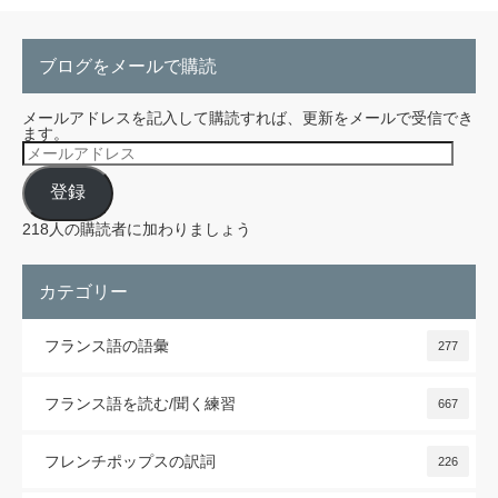
ブログをメールで購読
メールアドレスを記入して購読すれば、更新をメールで受信でき
ます。
メ
ー
ル
登録
ア
ド
レ
218人の購読者に加わりましょう
ス
カテゴリー
フランス語の語彙
277
フランス語を読む/聞く練習
667
フレンチポップスの訳詞
226