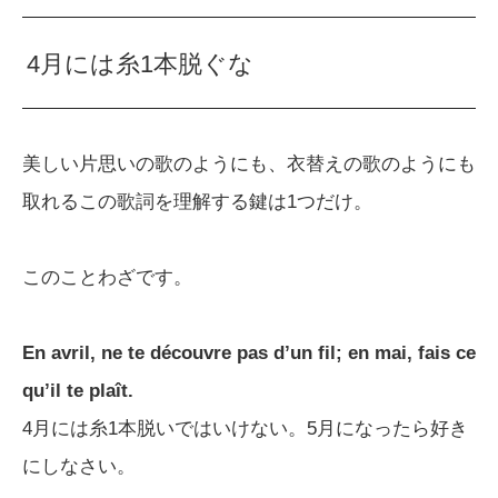
4月には糸1本脱ぐな
美しい片思いの歌のようにも、衣替えの歌のようにも
取れるこの歌詞を理解する鍵は1つだけ。
このことわざです。
En avril, ne te découvre pas d’un fil; en mai, fais ce
qu’il te plaît.
4月には糸1本脱いではいけない。5月になったら好き
にしなさい。