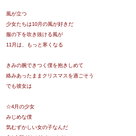
風が立つ
少女たちは10月の風が好きだ
服の下を吹き抜ける風が
11月は、もっと寒くなる
きみの腕できつく僕を抱きしめて
絡みあったままクリスマスを過ごそう
でも彼女は
☆4月の少女
みじめな僕
気むずかしい女の子なんだ